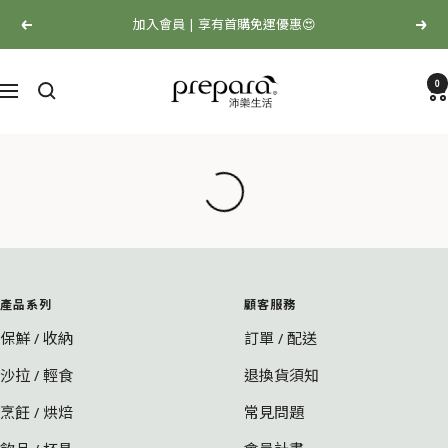
跳
加入會員 | 享有首購免運優惠😍
上
下
至
一
一
內
Prepara
個
個
容
0
沛
選
樂
單
生
活
產品系列
顧客服務
保鮮 / 收納
訂單 / 配送
沙拉 / 輕食
退換貨須知
烹飪 / 烘焙
常見問題