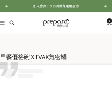
跳
加入會員 | 享有首購免運優惠😍
上
下
至
一
一
內
Prepara
個
個
容
0
沛
選
樂
單
生
活
早餐優格碗 X EVAK氣密罐