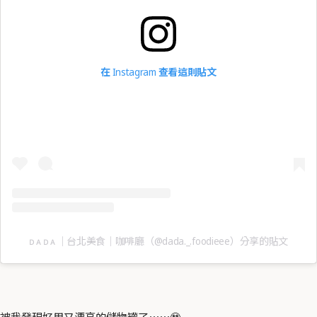
在 Instagram 查看這則貼文
ᴅ ᴀ ᴅ ᴀ ｜台北美食｜咖啡廳（@dada._.foodieee）分享的貼文