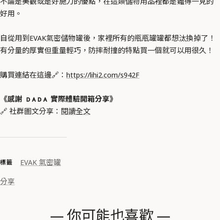
不論是美觀或是好施力的優點，在這類儲物用品裡都是難得一見的
好用。
自從用到EVAK氣密儲物罐後，家裡所有的瓶瓶罐罐都想汰換掉了！
有分量的厚實但重量輕巧，防摔耐撞的特點買一個就可以用很久！
購買連結在這邊🔗：
https://lihi2.com/s942F
《
感謝
ᴅ ᴀ ᴅ ᴀ
實際體驗開箱分享》
🔗 社群圖文分享：
閱讀全文
EVAK 氣密罐
標籤
分享
— 你可能也喜歡 —