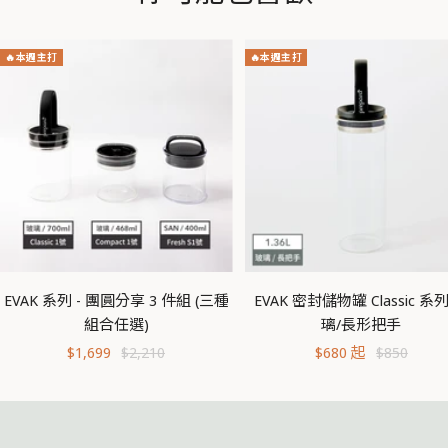
🔥本週主打
🔥本週主打
EVAK 系列 - 團圓分享 3 件組 (三種
EVAK 密封儲物罐 Classic 系
組合任選)
璃/長形把手
促
原
促
原
$1,699
$2,210
$680 起
$850
銷
價
銷
價
價
價