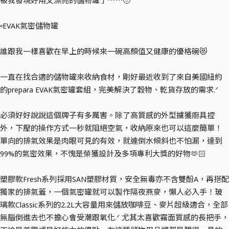
被我發現好用又漂亮的儲物罐了⋯⋯🥹
▫️EVAK氣密儲物罐
誰跟我一樣喜歡在早上的時候來一碗高顏值又健康的優格碗😻
一直在找合適的儲物罐來收納食材，剛好最近收到了來自美國紐約
的prepara EVAK氣密罐套組，完美解決了穀物、乾貨存放的需求.ᐟ
必須好好說說這個牌子有多厲害。除了高質感的外型擄獲廚具控
外，下壓的操作方式一秒就阻絕空氣，收納原來也可以這麼簡單！
單向的排氣效果是肉眼可見的有效，就連倒水傾斜也不怕漏，達到
99%的氣密效果，不愧是榮獲設計及多項專利大獎的好物🫶🏻
塑膠款Fresh系列採用SAN塑膠材質，安全無毒亦不含雙酚A，再搭配
獨家的排氣蓋，一個氣密罐就可以製作隔夜燕麥，懶人必入手！玻
璃款Classic系列的2.2L大容量用來儲放咖啡豆、麥片超級適合，全部
無腦倒進去也不擔心會受潮跟氧化.ᐟ 尤其太喜歡霧面質感的長把手，