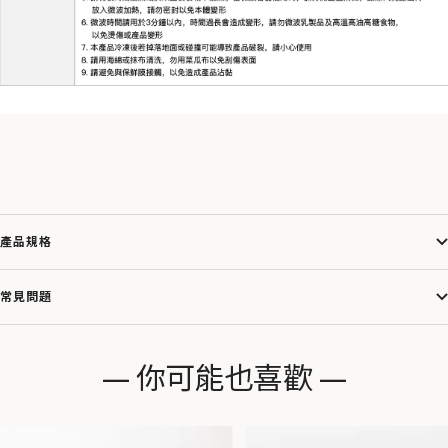
一按密封｜開關氣孔蓋，簡單輕鬆保鮮。食在安心｜Tritan 材質，輕
巧安全無毒。多元使用｜可冷凍冷藏 ，耐熱可微波。美形美色｜透
明質感配色，可堆疊收納
產品規格
常見問題
— 你可能也喜歡 —