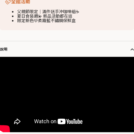
全館活動
父親節限定｜滿件送手沖咖啡組☕️
夏日食裝週💫 新品活動都在這
限定新色🩵柔霧藍不鏽鋼保鮮盒
說明