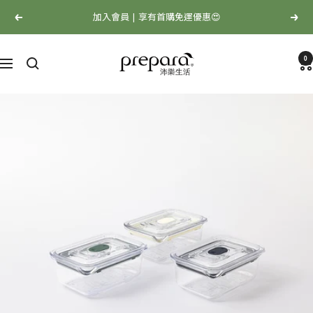
跳
🍰 讓烹調，成爲生活中的一種美好
上
下
至
一
一
內
Prepara
個
個
容
0
沛
選
樂
單
生
活