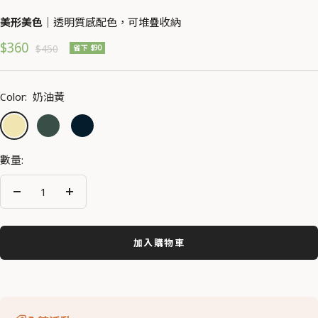
美形美色｜
透明質感配色，可堆疊收納
促
$360
原
$450
省下 $90
價
銷
價
Color:
奶油黃
奶
橄
海
油
欖
軍
黃
綠
藍
數量:
減
增
少
加
數
數
加入購物車
量
量