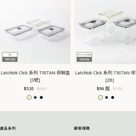
Latchlok Click 系列 TRITAN 保鮮盒
Latchlok Click 系列 TRITAN
[3號]
[2B]
促
原
促
原
$520
$650
$96 起
$120
銷
價
銷
價
奶
橄
海
奶
橄
海
P
價
價
油
欖
軍
油
欖
軍
P
黃
綠
藍
黃
綠
藍
可
微
產品系列
顧客服務
波