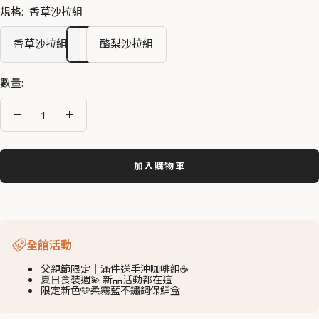
規格:
香草沙拉組
}}
}}
}}
}}
}}
}}
}}
}}
}}
張
張
張
張
張
張
張
張
張
香草沙拉組
酪梨沙拉組
{{
{{
{{
{{
{{
{{
{{
{{
{{
title
title
title
title
title
title
title
title
title
數量:
}}"
}}"
}}"
}}"
}}"
}}"
}}"
}}"
}}"
減
增
少
加
數
數
加入購物車
量
量
全館活動
父親節限定｜滿件送手沖咖啡組☕️
夏日食裝週💫 新品活動都在這
限定新色🩵柔霧藍不鏽鋼保鮮盒