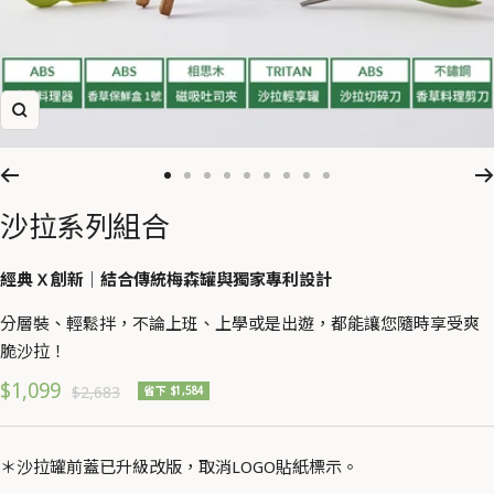
放
大
I18n
I18n
I18n
I18n
I18n
I18n
I18n
I18n
I18n
Error:
Error:
Error:
Error:
Error:
Error:
Error:
Error:
Error:
沙拉系列組合
Missing
Missing
Missing
Missing
Missing
Missing
Missing
Missing
Missing
interpolation
interpolation
interpolation
interpolation
interpolation
interpolation
interpolation
interpolation
interpolation
經典 X 創新｜結合傳統梅森罐與獨家專利設計
value
value
value
value
value
value
value
value
value
分層裝、輕鬆拌，不論上班、上學或是出遊，都能讓您隨時享受爽
"title"
"title"
"title"
"title"
"title"
"title"
"title"
"title"
"title"
脆沙拉！
for
for
for
for
for
for
for
for
for
"前
"前
"前
"前
"前
"前
"前
"前
"前
促
$1,099
原
$2,683
省下 $1,584
往
往
往
往
往
往
往
往
往
價
銷
第
第
第
第
第
第
第
第
第
價
{{
{{
{{
{{
{{
{{
{{
{{
{{
＊沙拉罐前蓋已升級改版，取消LOGO貼紙標示。
num
num
num
num
num
num
num
num
num