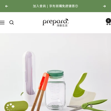
跳
加入會員 | 享有首購免運優惠😍
上
下
至
一
一
內
Prepara
個
個
容
0
沛
選
樂
單
生
活